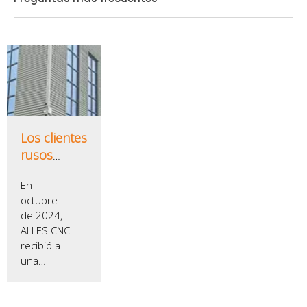
Los clientes
rusos
visitaron
En
ALLES CNC
octubre
para
de 2024,
explorar el
ALLES CNC
futuro de la
recibió a
fabricación
una
inteligente
delegación
de
clientes