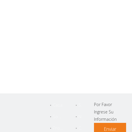
Por Favor
Casa
Servicio
Ingrese Su
Sobre Nosotros
Noticias
Información
Productos
Contáctenos
Enviar