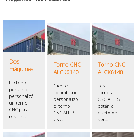
Dos
Torno CNC
Torno CNC
máquinas
ALCK6140X1000
ALCK6140
herramienta
enviado a
enviado a
El cliente
CNC fueron
Cliente
Los
Colombia
Colombia
peruano
enviadas a
colombiano
tornos
personalizó
Perú
personalizó
CNC ALLES
un torno
el torno
están a
CNC para
CNC ALLES
punto de
roscar
CNC
ser
tubos
ALCK6140X1000.
enviados
ALLES CNC
Embalado
a
ALQK1332