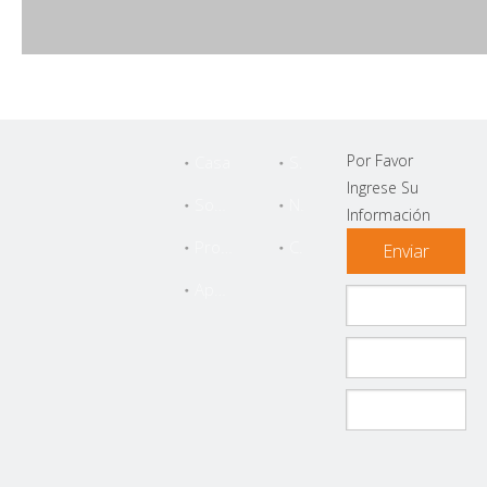
Por Favor
Casa
Servicio
Ingrese Su
Sobre Nosotros
Noticias
Información
Productos
Contáctenos
Enviar
Apoyo