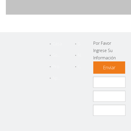
Por Favor
Casa
Servicio
Ingrese Su
Sobre Nosotros
Noticias
Información
Productos
Contáctenos
Enviar
Apoyo