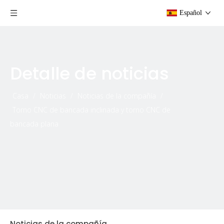
Español
Detalle de noticias
Casa
/
Noticias
/
Noticias de la compañía
/
Torno CNC de bancada inclinada y torno CNC de
bancada plana
Noticias de la compañía