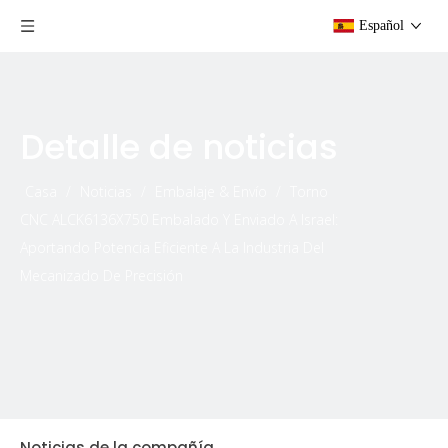
Español
Detalle de noticias
Casa
/
Noticias
/
Embalaje & Envío
/
Torno
CNC ALCK6136X750 Embalado Y Enviado A Israel:
Aportando Potencia Eficiente A La Industria Del
Mecanizado De Precisión
Noticias de la compañía