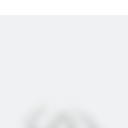
equipo está equipado con un sistema CNC avanzado, que 
calidad del procesamiento.
3. Expansión del mercado internacional
Este envío marca la expansión adicional de ALLES CNC 
por los clientes y han ganado un amplio reconocimiento
4. Logística y transporte
Para garantizar que el equipo llegue de manera segura y
arreglos cuidadosos de embalaje y transporte. Cada dis
5. Servicio y soporte posventa
ALLES CNC siempre concede gran importancia a la experien
puesta en marcha oportuna del equipo y soporte técnic
6. Perspectivas futuras
ALLES CNC seguirá comprometida con el suministro de e
Israel esta vez no solo consolidan aún más la posición 