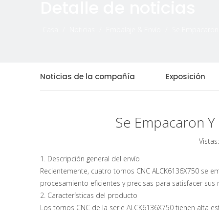
Detalle de noticias
Casa
/
Noticias
/
Embalaje & Envío
/
Se Empacaron 
Noticias de la compañía
Exposición
Se Empacaron Y 
Vistas:
1. Descripción general del envío
Recientemente, cuatro tornos CNC ALCK6136X750 se empac
procesamiento eficientes y precisas para satisfacer sus
2. Características del producto
Los tornos CNC de la serie ALCK6136X750 tienen alta estab