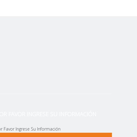
jo complejas, mejorar la eficiencia de producción y la
o a muchos países y regiones, y son muy apreciados
ha colaboración con empresas de logística para realizar
zar que no haya daños durante el transporte.
es israelíes, la empresa proporcionará la instalación y
ara satisfacer las necesidades de producción.
ndo. Los cuatro tornos CNC ALCK6136X750 enviados a
 las bases para una mayor cooperación en el futuro.
OR FAVOR INGRESE SU INFORMACIÓN
r Favor Ingrese Su Información