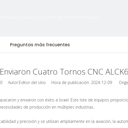
Y Enviaron Cuatro Tornos CNC ALCK6136X750 A Israel
Preguntas más frecuentes
Enviaron Cuatro Tornos CNC ALCK6
0
Autor:Editor del sitio Hora de publicación: 2024-12-09 Orige
aron y enviaron con éxito a Israel. Este lote de equipos proporcion
 necesidades de producción en múltiples industrias.
ilidad y precisión y se utilizan ampliamente en la aviación, la autom