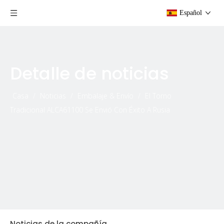
Español
Detalle de noticias
Casa
/
Noticias
/
Embalaje & Envío
/
El Torno
Tradicional ALCA61100 Se Envió Con Éxito A Rusia
Noticias de la compañía