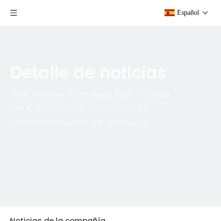
Español
Detalle de noticias
Casa
/
Noticias
/
Embalaje & Envío
/
El Torno
CNC ALCK6130X2000 Se Envía A Brasil Para
Expandir Aún Más El Mercado Internacional
Noticias de la compañía