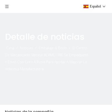
Español
Detalle de noticias
Casa
/
Noticias
/
Embalaje & Envío
/
El Centro
De Mecanizado Vertical ALVMC1160 Se Empaquetó
Y Envió Con Éxito A Rusia Para Ayudar A Mejorar La
Industria Manufacturera
Noticias de la compañía