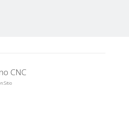
orno CNC
Sitio
n: