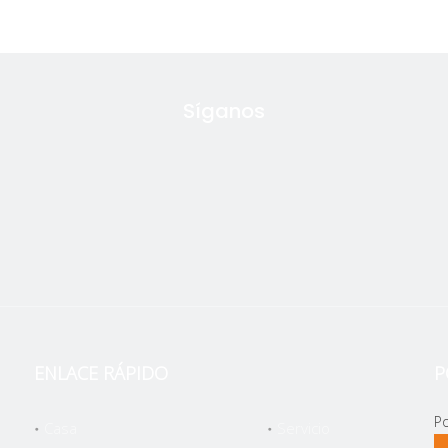
Síganos
ENLACE RÁPIDO
P
Po
Casa
Servicio