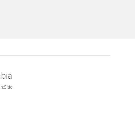
bia
Sitio
n: