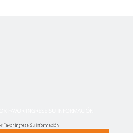
aeroespaciales, como piezas de motores, alas, hélices,
OR FAVOR INGRESE SU INFORMACIÓN
strictamente, se controla la calidad y son para el
 países alrededor del mundo.
r Favor Ingrese Su Información