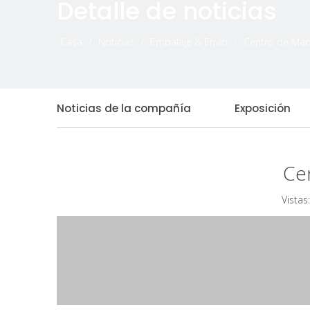
Detalle de noticias
Casa
/
Noticias
/
Embalaje & Envío
/
Centro de Maq
Noticias de la compañía
Exposición
Ce
Vistas: