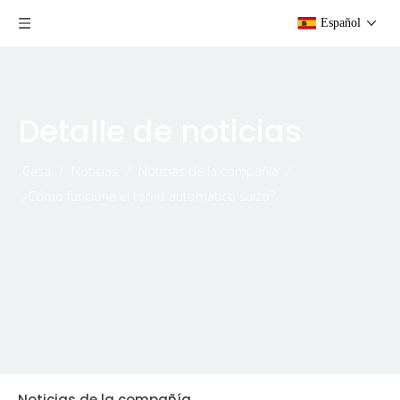
Español
Detalle de noticias
Casa
/
Noticias
/
Noticias de la compañía
/
¿Cómo funciona el torno automático suizo?
Noticias de la compañía