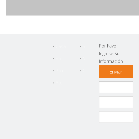
Por Favor
Casa
Servicio
Ingrese Su
Sobre Nosotros
Noticias
Información
Productos
Contáctenos
Enviar
Apoyo