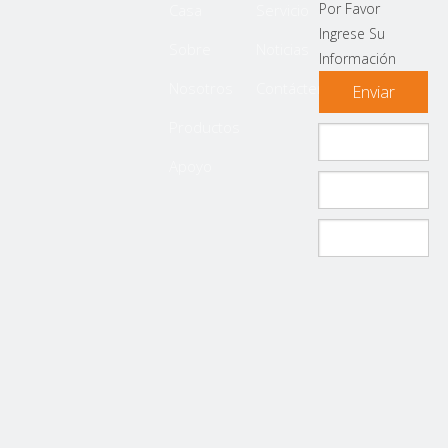
Por Favor
Casa
Servicio
Ingrese Su
Sobre
Noticias
Información
Nosotros
Contáctenos
Enviar
Productos
Apoyo