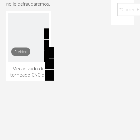
no le defraudaremos.
vídeo
Mecanizado de
torneado CNC de
precio súper bajo
CK6150X1000