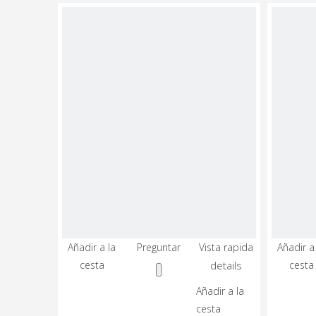
vídeo
Añadir a la
Preguntar
Vista rapida
Añadir a
Rosca
cesta
details
cesta
De
Metal
Añadir a la
De
cesta
Mecanizado