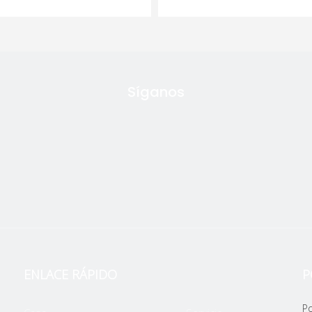
Motor
De
Cama
Vista rapida
Preguntar
Vista rapida
Plana
details
Horizontal
details
Síganos
ENLACE RÁPIDO
P
vídeo
vídeo
Po