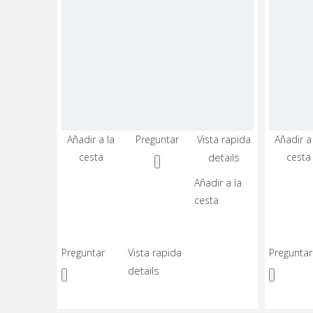
Añadir a la
Preguntar
Vista rapida
Añadir a
Torno
cesta
details
cesta
CNC
De
Añadir a la
Bancada
cesta
Inclinada
ALFCK40
En
Venta
Preguntar
Vista rapida
Preguntar
A
details
Bajo
Precio