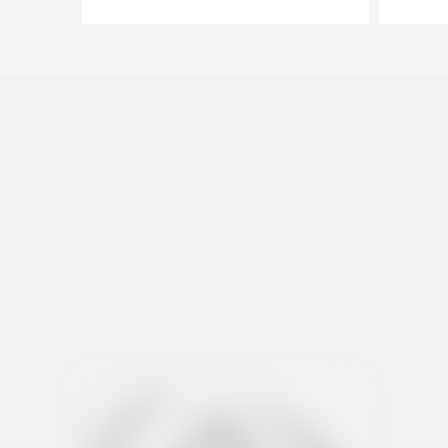
De
Torno
CNC
Preguntar
Vista rapida
Preguntar
details
vídeo