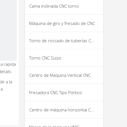
Cama inclinada CNC torno
Máquina de giro y fresado de CNC
Torno de roscado de tuberías CNC
Torno CNC Suizo
ta rapida
Torno
details
CNC
Centro de Máquina Vertical CNC
De
ir a la
Metal
ta
Grande
Fresadora CNC Tipo Pórtico
De
Corte
Paralelo
Centro de máquina horizontal CNC
Horizontal