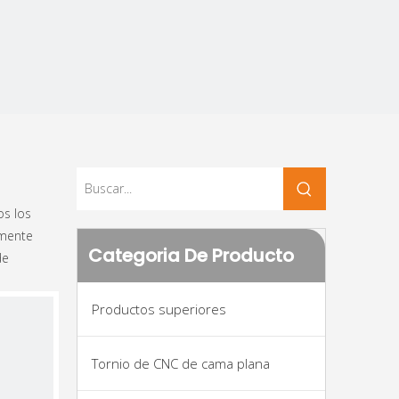
os los
amente
Categoria De Producto
de
Productos superiores
Tornio de CNC de cama plana