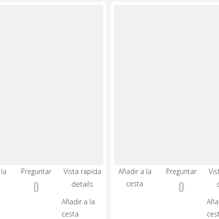
vídeo
vídeo
 la
Preguntar
Vista rapida
Añadir a la
Preguntar
Vis
Máquina
details
cesta
De
Torno
Añadir a la
Añad
CNC
cesta
De
ces