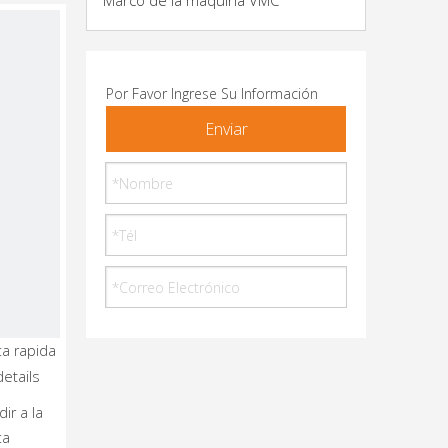
Marco de la máquina VMC
Por Favor Ingrese Su Información
Enviar
ta rapida
Torno
details
CNC
Para
ir a la
Corte
ta
De