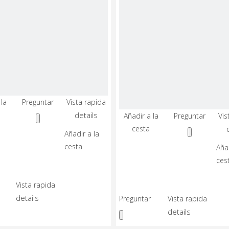
vídeo
 la
Preguntar
Vista rapida
Torno
details
CNC
Añadir a la
Preguntar
Vis
de
cesta
Añadir a la
riel
cesta
duro
Añad
de
ces
2
ejes
Vista rapida
Torno
details
de
Preguntar
Vista rapida
cama
details
plana
horizontal