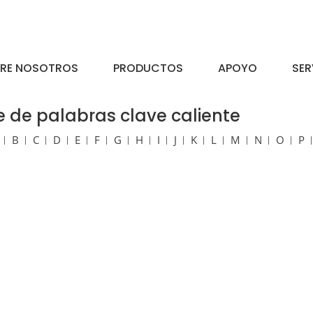
RE NOSOTROS
PRODUCTOS
APOYO
SER
e de palabras clave caliente
B
C
D
E
F
G
H
I
J
K
L
M
N
O
P