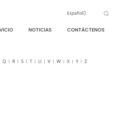
Español
VICIO
NOTICIAS
CONTÁCTENOS
Q
R
S
T
U
V
W
X
Y
Z