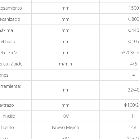
cesamiento
mm
1500
ecanizado
mm
Φ800
máxima
mm
Φ440
del huso
mm
Φ105
l eje x/z
mm
φ3208/φ
ento rápido
m/min
4/6
ones
4
erramienta:
mm
32/4
a/trazo
mm
Φ100/2
 husillo
KW
11
husillo
Nuevo Méjico
48
r x/z
KW
1.5/2.