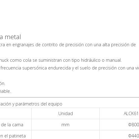
ra metal
ra en engranajes de contrito de precisión con una alta precisión de
huck como cola se suministran con tipo hidráulico o manual.
 frecuencia supersónica endurecida y el suelo de precisión con una v
ón.
iable.
ración y parámetros del equipo
Unidad
ALCK61
 de la cama
mm
Φ800
n el patineta
Φ440