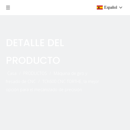
Español
DETALLE DEL
PRODUCTO
Casa
/
PRODUCTOS
/
Máquina de giro y
fresado de CNC
/
TCK600 CNC TORTHE, la mejor
opción para el mecanizado de precisión