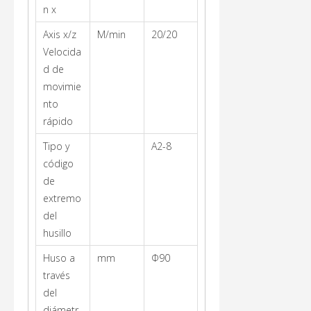
n x
Axis x/z
M/min
20/20
Velocida
d de
movimie
nto
rápido
Tipo y
A2-8
código
de
extremo
del
husillo
Huso a
mm
Φ90
través
del
diámetr