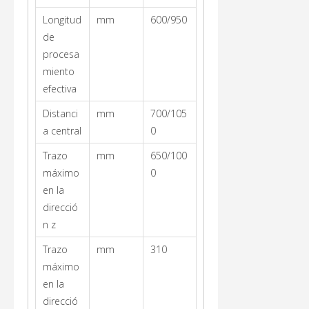
Longitud
mm
600/950
de
procesa
miento
efectiva
Distanci
mm
700/105
a central
0
Trazo
mm
650/100
máximo
0
en la
direcció
n z
Trazo
mm
310
máximo
en la
direcció