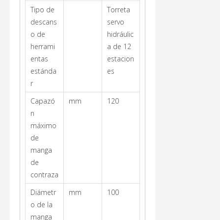
Tipo de
Torreta
descans
servo
o de
hidráulic
herrami
a de 12
entas
estacion
estánda
es
r
Capazó
mm
120
n
máximo
de
manga
de
contraza
Diámetr
mm
100
o de la
manga