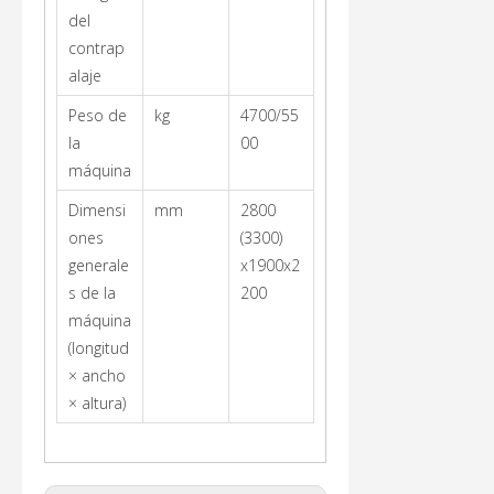
del
contrap
alaje
Peso de
kg
4700/55
la
00
máquina
Dimensi
mm
2800
ones
(3300)
generale
x1900x2
s de la
200
máquina
(longitud
× ancho
× altura)