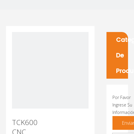
Categ
De
Produ
Por Favor
Ingrese Su
Informació
TCK600
Envia
CNC