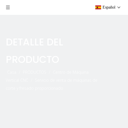
Español
DETALLE DEL
PRODUCTO
Casa
/
PRODUCTOS
/
Centro de Máquina
Vertical CNC
/
Servicio de venta de máquinas de
corte y fresado proporcionado