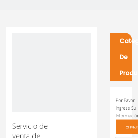
Categ
De
Produ
Por Favor
Ingrese Su
Informació
Servicio de
Envia
venta de