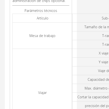
administración de chips opcional.
Parámetros técnicos
Artículo
Sub-
Tamaño de la m
Mesa de trabajo
T-ra
T-ra
X viaje
Y viaje
Viaje d
Capacidad de
Max. diámetro 
Viajar
Cortar la capacidad
precisión del 