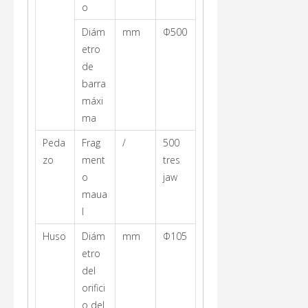
o
Diám
mm
Φ500
etro
de
barra
máxi
ma
Peda
Frag
/
500
zo
ment
tres
o
jaw
maua
l
Huso
Diám
mm
Φ105
etro
del
orifici
o del