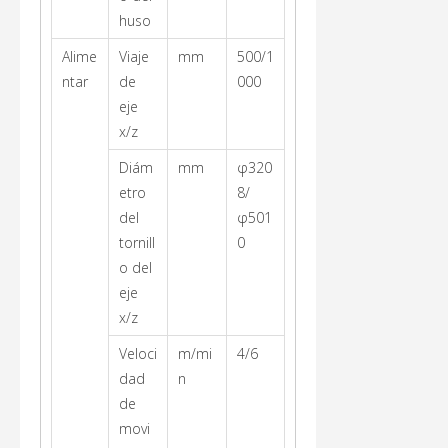
huso
Alime
Viaje
mm
500/1
ntar
de
000
eje
x/z
Diám
mm
φ320
etro
8/
del
φ501
tornill
0
o del
eje
x/z
Veloci
m/mi
4/6
dad
n
de
movi