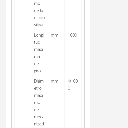
mo
de la
diapo
sitiva
Longi
mm
1000
tud
máxi
ma
de
giro
Diám
mm
Φ100
etro
0
máxi
mo
de
meca
nizad