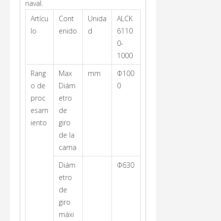
naval.
Artícu
Cont
Unida
ALCK
lo
enido
d
6110
0-
1000
Rang
Max
mm
Φ100
o de
Diám
0
proc
etro
esam
de
iento
giro
de la
cama
Diám
Φ630
etro
de
giro
máxi