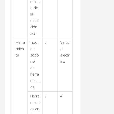
mient
o de
la
direc
ción
x/z
Herra
Tipo
/
Vertic
mien
de
al
ta
sopo
eléctr
rte
ico
de
herra
mient
as
Herra
/
4
mient
as en