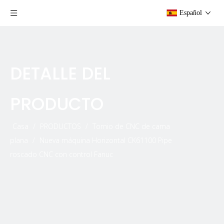
Español
DETALLE DEL
PRODUCTO
Casa
/
PRODUCTOS
/
Tornio de CNC de cama
plana
/
Nueva máquina Horizontal CK61100 Pipe
roscado CNC con control Fanuc