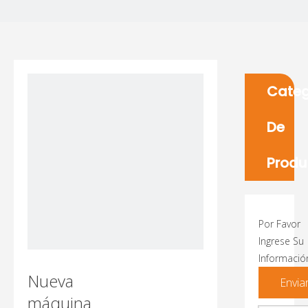
Categ
De
Produ
Por Favor
Ingrese Su
Informació
Nueva
Envia
máquina