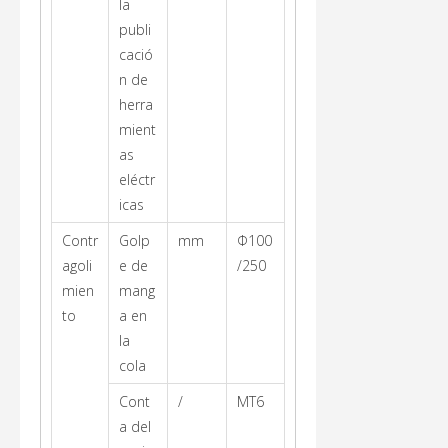
la
publi
cació
n de
herra
mient
as
eléctr
icas
Contr
Golp
mm
Φ100
agoli
e de
/250
mien
mang
to
a en
la
cola
Cont
/
MT6
a del