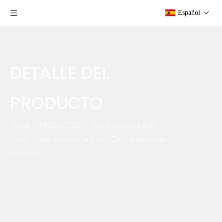
Español
DETALLE DEL
PRODUCTO
Casa
/
PRODUCTOS
/
Cama inclinada CNC
torno
/
Mecanizado de torno CNC de bancada
inclinada