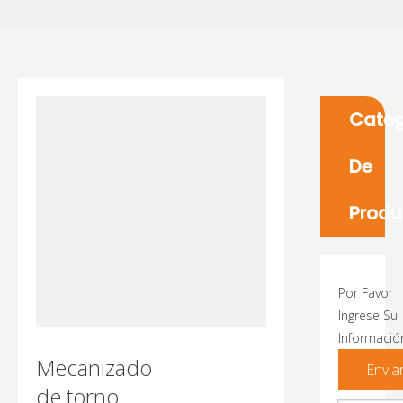
Categ
De
Produ
Por Favor
Ingrese Su
Informació
Mecanizado
Envia
de torno