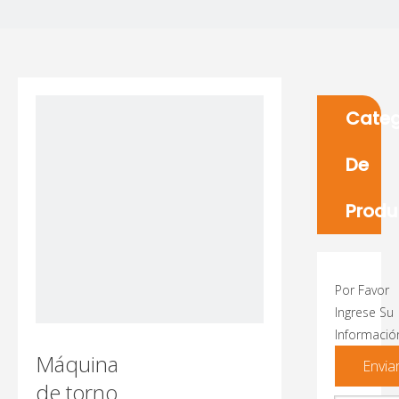
Categ
De
Produ
Por Favor
Ingrese Su
Informació
Máquina
Envia
de torno