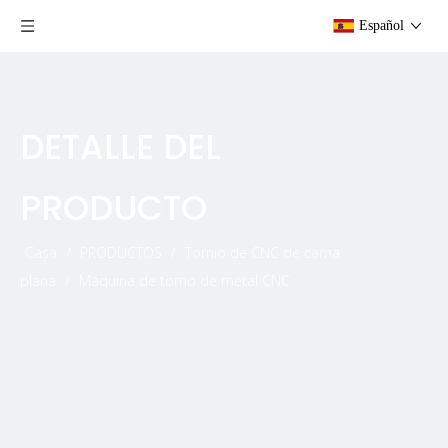
Español
DETALLE DEL
PRODUCTO
Casa
/
PRODUCTOS
/
Tornio de CNC de cama
plana
/
Máquina de torno de metal CNC