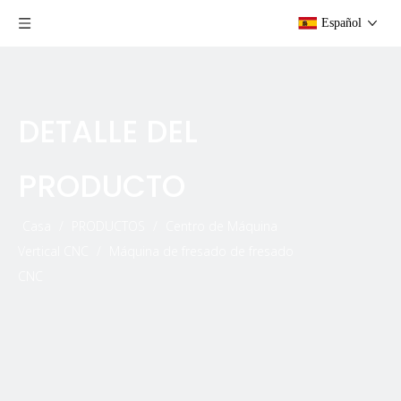
Español
DETALLE DEL
PRODUCTO
Casa
/
PRODUCTOS
/
Centro de Máquina
Vertical CNC
/
Máquina de fresado de fresado
CNC