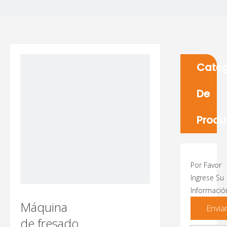
Categ
De
Produ
Por Favor
Ingrese Su
Informació
Máquina
Envia
de fresado