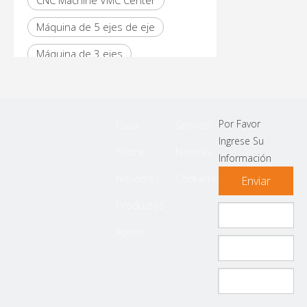
CNC Machine VMC Center
Máquina de 5 ejes de eje
Máquina de 3 ejes
Máquina de 4 ejes
CNC VMC Centro de mecanizado
Por Favor
Casa
Servicio
vertical
Ingrese Su
Sobre
Noticias
Información
Nosotros
Contáctenos
Enviar
Productos
Apoyo