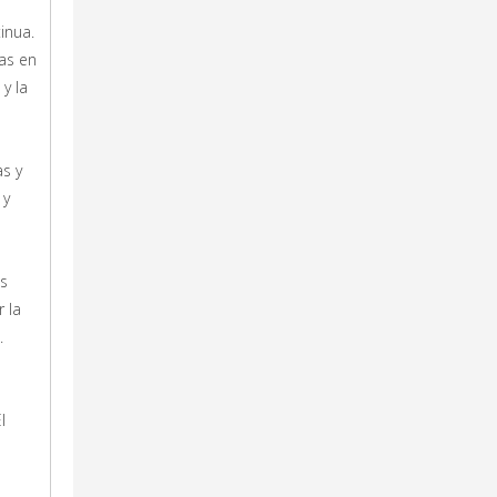
inua.
as en
y la
s y
 y
as
 la
.
l