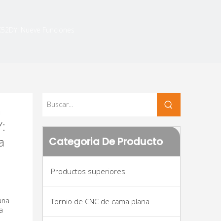
52DY: Nueve Funciones
a
:
a
Categoria De Producto
Productos superiores
una
Tornio de CNC de cama plana
a