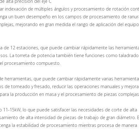
de alta precisión del eje C
grar indexación de múltiples ángulos y procesamiento de rotación cont
 tenga un buen desempeño en los campos de procesamiento de ranur
plejas, mejorando en gran medida el rango de aplicación del equipo 
a de 12 estaciones, que puede cambiar rápidamente las herramienta
ocesos. La torreta de potencia también tiene funciones como taladrado
del procesamiento compuesto.
de herramientas, que puede cambiar rápidamente varias herramient
os de torneado y fresado, reducir las operaciones manuales y mejorar
 para la producción en masa y el procesamiento de piezas complejas
o 11-15kW, lo que puede satisfacer las necesidades de corte de alta
amiento de alta intensidad de piezas de trabajo de gran diámetro. E
ntenga la estabilidad de procesamiento mientras procesa de manera