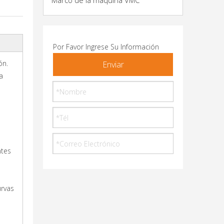
Marco de la máquina VMC
Por Favor Ingrese Su Información
ón.
Enviar
a
ntes
urvas