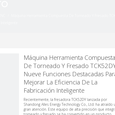
TO
 CNC
/
Máquina Herramienta Compuesta De Torneado Y Fresado TCK
Inteligente
Máquina Herramienta Compuest
De Torneado Y Fresado TCK52DY
Nueve Funciones Destacadas Par
Mejorar La Eficiencia De La
Fabricación Inteligente
Recientemente, la fresadora TCK52DY lanzada por
Shandong Alles Energy Technology Co., Ltd. ha atraído 
gran atención. Este equipo de alta precisión que integr
torneado y fresado se ha convertido en un producto