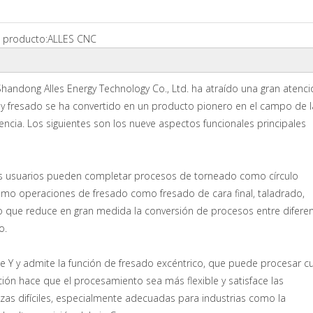
 producto:
ALLES CNC
andong Alles Energy Technology Co., Ltd. ha atraído una gran atenci
 y fresado se ha convertido en un producto pionero en el campo de l
iciencia. Los siguientes son los nueve aspectos funcionales principales
s
os usuarios pueden completar procesos de torneado como círculo
 como operaciones de fresado como fresado de cara final, taladrado,
 lo que reduce en gran medida la conversión de procesos entre difere
o.
je Y y admite la función de fresado excéntrico, que puede procesar c
ción hace que el procesamiento sea más flexible y satisface las
as difíciles, especialmente adecuadas para industrias como la