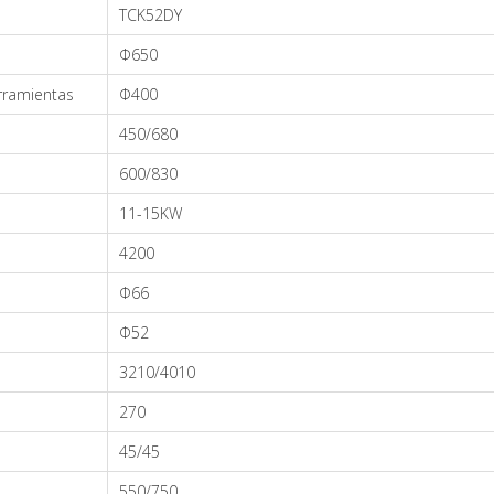
TCK52DY
Φ650
rramientas
Φ400
450/680
600/830
11-15KW
4200
Φ66
Φ52
3210/4010
270
45/45
550/750