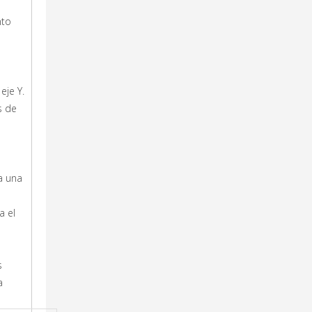
nto
eje Y.
s de
a una
a el
s
a