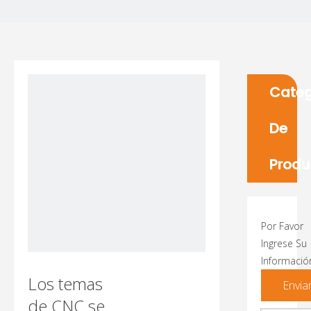
Categ
De
Produ
Por Favor
Ingrese Su
Informació
Los temas
Envia
de CNC se