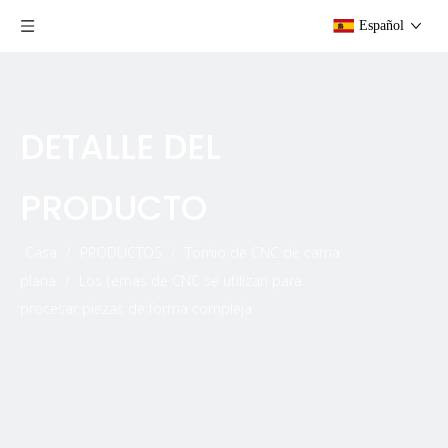
Español
DETALLE DEL
PRODUCTO
Casa
/
PRODUCTOS
/
Tornio de CNC de cama
plana
/
Los temas de CNC se utilizan para
procesar piezas de forma compleja