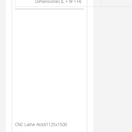
Dimensiones (L × W × H)
CNC Lathe Alck61125x1500