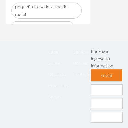
pequeña fresadora cnc de
metal
mini fresadora cnc de metal
Por Favor
Casa
Servicio
Ingrese Su
Sobre
Noticias
Información
Nosotros
Contáctenos
Enviar
Productos
Apoyo