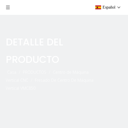
Español
DETALLE DEL
PRODUCTO
Casa
/
PRODUCTOS
/
Centro de Máquina
Vertical CNC
/
Fresado De Centro De Máquina
Vertical VMC850