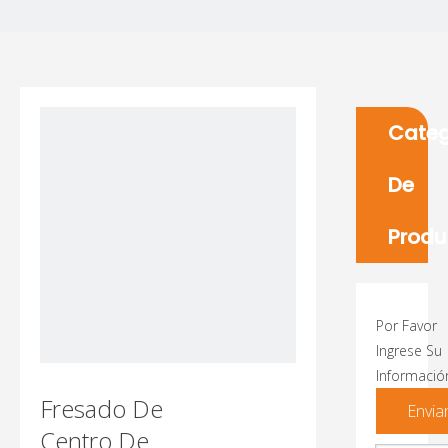
Categ
De
Produ
Por Favor
Ingrese Su
Informació
Fresado De
Envia
Centro De