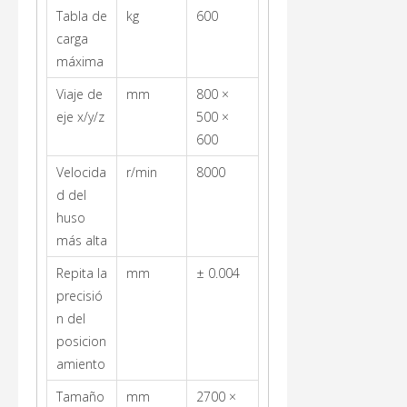
Tabla de
kg
600
carga
máxima
Viaje de
mm
800 ×
eje x/y/z
500 ×
600
Velocida
r/min
8000
d del
huso
más alta
Repita la
mm
± 0.004
precisió
n del
posicion
amiento
Tamaño
mm
2700 ×