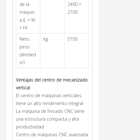
de la
2400 ×
máquin
2700
a (L × W
× H)
Neto.
kg
5700
peso
(alreded
or)
Ventajas
del centro de mecanizado
vertical
El centro de máquinas verticales
tiene un alto rendimiento integral
La máquina de fresado CNC tiene
una estructura compacta y alta
productividad
Centro de máquinas CNC avanzada