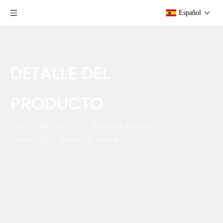
Español
DETALLE DEL
PRODUCTO
Casa
/
PRODUCTOS
/
Centro de Máquina
Vertical CNC
/
Fresa CNC vertical