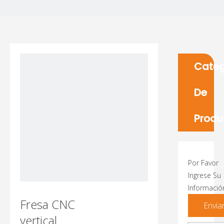
Categ
De
Produ
Por Favor
Ingrese Su
Informació
Fresa CNC
Envia
vertical