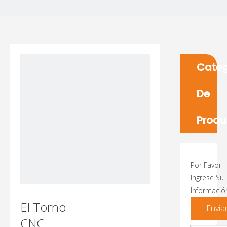
Categ
De
Produ
Por Favor
Ingrese Su
Informació
El Torno
Envia
CNC