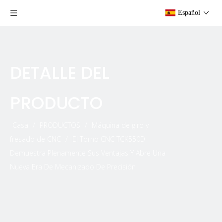
Español
DETALLE DEL
PRODUCTO
Casa
/
PRODUCTOS
/
Máquina de giro y
fresado de CNC
/
El Torno CNC TCK550D
Demuestra Plenamente Sus Ventajas Y Abre Una
Nueva Era De Mecanizado De Precisión