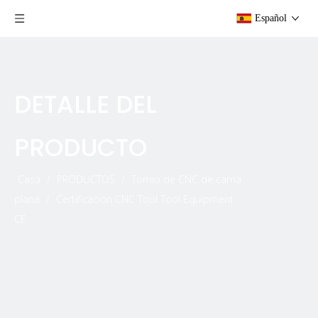
Español
DETALLE DEL
PRODUCTO
Casa
/
PRODUCTOS
/
Tornio de CNC de cama
plana
/
Certificación CNC Tool Tool Equipment
CE