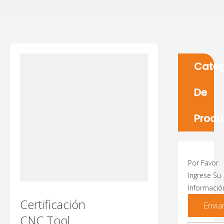
Categ
De
Produ
Por Favor
Ingrese Su
Informació
Certificación
Envia
CNC Tool