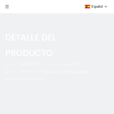
Español
DETALLE DEL
PRODUCTO
Casa
/
PRODUCTOS
/
Cama inclinada CNC
torno
/
Centro de torneado CNC para fabricación
de dispositivos médicos.