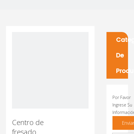
Categ
De
Produ
Por Favor
Ingrese Su
Informació
Centro de
Envia
fresado