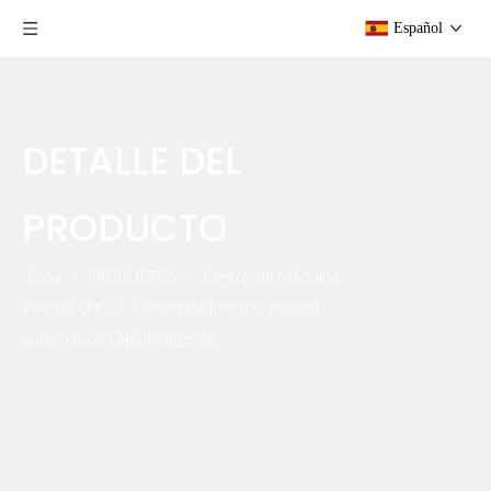
Español
DETALLE DEL
PRODUCTO
Casa
/
PRODUCTOS
/
Centro de Máquina
Vertical CNC
/
Centro de fresado vertical
automático CNC inteligente