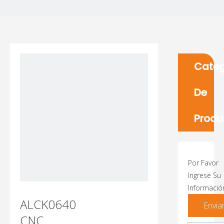
Categ
De
Produ
Por Favor
Ingrese Su
Informació
ALCK0640
Envia
CNC