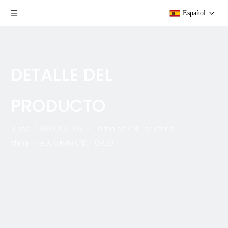
Español
DETALLE DEL
PRODUCTO
Casa
/
PRODUCTOS
/
Tornio de CNC de cama
plana
/
ALCK0640 CNC TORLO