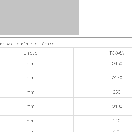
incipales parámetros técnicos
Unidad
TCK46A
mm
Φ460
mm
Φ170
mm
350
mm
Φ400
mm
240
mm
400