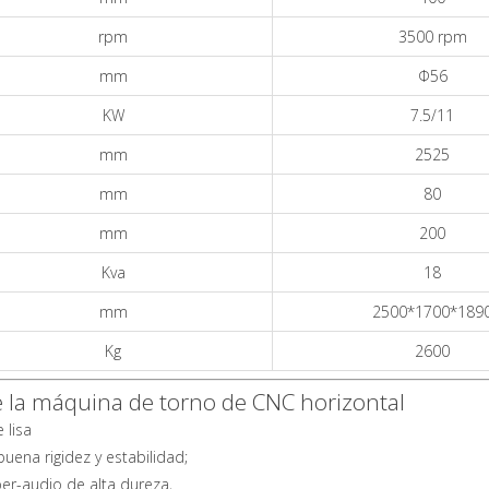
rpm
3500 rpm
mm
Φ56
KW
7.5/11
mm
2525
mm
80
mm
200
Kva
18
mm
2500*1700*189
Kg
2600
e la máquina de torno de CNC horizontal
 lisa
buena rigidez y estabilidad;
uper-audio de alta dureza,