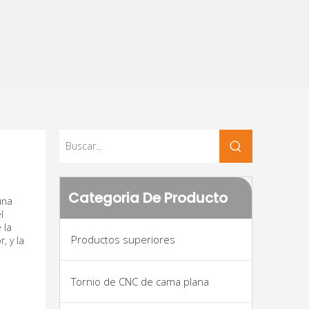
o
Categoria De Producto
una
l
 la
Productos superiores
, y la
Tornio de CNC de cama plana